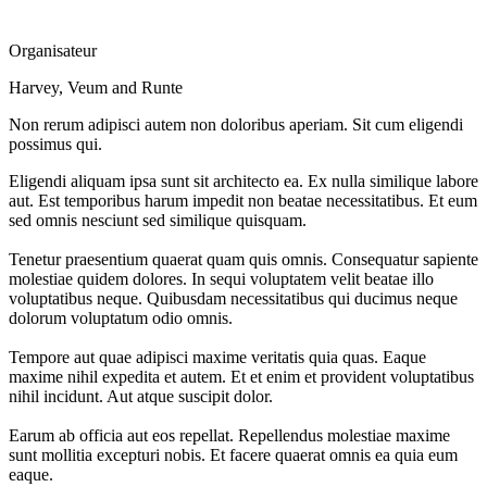
Organisateur
Harvey, Veum and Runte
Non rerum adipisci autem non doloribus aperiam. Sit cum eligendi
possimus qui.
Eligendi aliquam ipsa sunt sit architecto ea. Ex nulla similique labore
aut. Est temporibus harum impedit non beatae necessitatibus. Et eum
sed omnis nesciunt sed similique quisquam.
Tenetur praesentium quaerat quam quis omnis. Consequatur sapiente
molestiae quidem dolores. In sequi voluptatem velit beatae illo
voluptatibus neque. Quibusdam necessitatibus qui ducimus neque
dolorum voluptatum odio omnis.
Tempore aut quae adipisci maxime veritatis quia quas. Eaque
maxime nihil expedita et autem. Et et enim et provident voluptatibus
nihil incidunt. Aut atque suscipit dolor.
Earum ab officia aut eos repellat. Repellendus molestiae maxime
sunt mollitia excepturi nobis. Et facere quaerat omnis ea quia eum
eaque.